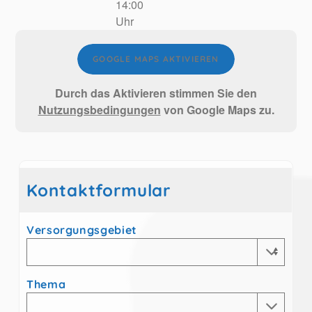
14:00
Uhr
GOOGLE MAPS AKTIVIEREN
Durch das Aktivieren stimmen Sie den
Nutzungsbedingungen
von Google Maps zu.