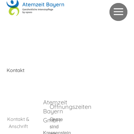
0 92 21 / 82 774 70
verwaltung@atemzeit-bayern.de
Patientenanfrage
Schnellbewerbung
Kontakt
Atemzeit
Öffnungszeiten
Bayern
Gerne
Kontakt &
GmbH
sind
Anschrift
Kressenstein
wir