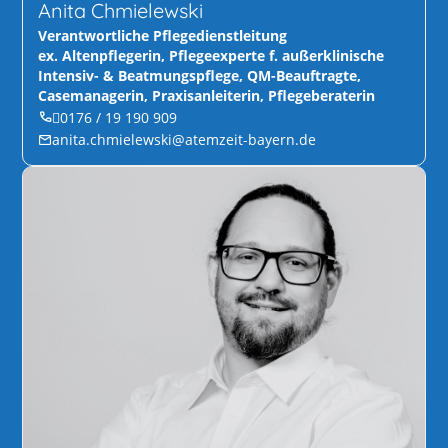
Anita Chmielewski
Verantwortliche Pflegedienstleitung
ex. Altenpflegerin, Pflegeexperte f. außerklinische
Intensiv- & Beatmungspflege, QM-Beauftragte,
Casemanagerin, Praxisanleiterin, Pflegeberaterin
0176 / 19 190 909
anita.chmielewski@atemzeit-bayern.de