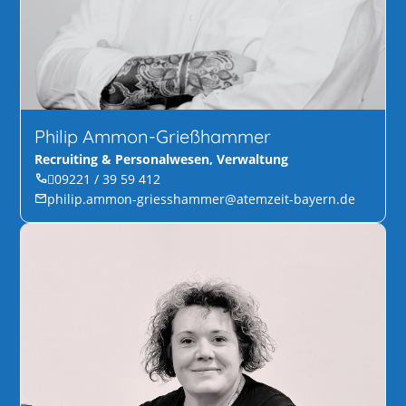
Philip Ammon-Grießhammer
Recruiting & Personalwesen, Verwaltung
09221 / 39 59 412
philip.ammon-griesshammer@atemzeit-bayern.de