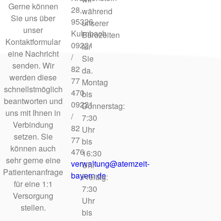
Gerne können
28,
während
Sie uns über
95326
unserer
unser
Kulmbach
Bürozeiten
Kontaktformular
09221
für
eine Nachricht
/
Sie
senden. Wir
82
da.
werden diese
77
Montag
schnellstmöglich
470
bis
beantworten und
09221
Donnerstag:
uns mit Ihnen in
/
7:30
Verbindung
82
Uhr
setzen. Sie
77
bis
können auch
476
16:30
sehr gerne eine
verwaltung@atemzeit-
Uhr
Patientenanfrage
bayern.de
Freitag:
für eine 1:1
7:30
Versorgung
Uhr
stellen.
bis