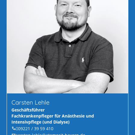
Carsten Lehle
Geschäftsführer
Fachkrankenpfleger für Anästhesie und
Intensivpflege (und Dialyse)
09221 / 39 59 410